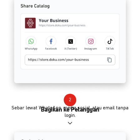
2
Sebar lewat WhatsApp, media sosial, atau email tanpa
Bagikan ke Pelanggan
login.