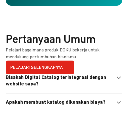
Pertanyaan Umum
Pelajari bagaimana produk DOKU bekerja untuk
mendukung pertumbuhan bisnismu.
PELAJARI SELENGKAPNYA
Bisakah Digital Catalog terintegrasi dengan
website saya?
Tidak langsung, tapi Anda bisa membagikan link katalog
Apakah membuat katalog dikenakan biaya?
atau menyematkan QR code di website Anda.
Tidak, pembuatan katalog gratis. Biaya hanya dikenakan
untuk transaksi yang berhasil.