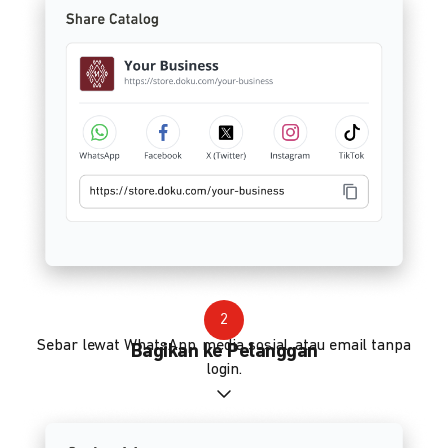
2
Sebar lewat WhatsApp, media sosial, atau email tanpa
Bagikan ke Pelanggan
login.