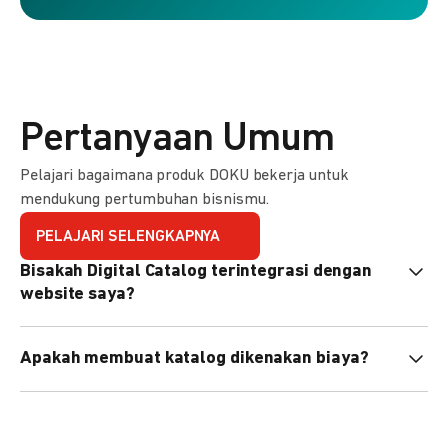
Pertanyaan Umum
Pelajari bagaimana produk DOKU bekerja untuk
mendukung pertumbuhan bisnismu.
PELAJARI SELENGKAPNYA
Bisakah Digital Catalog terintegrasi dengan
website saya?
Tidak langsung, tapi Anda bisa membagikan link katalog
Apakah membuat katalog dikenakan biaya?
atau menyematkan QR code di website Anda.
Tidak, pembuatan katalog gratis. Biaya hanya dikenakan
untuk transaksi yang berhasil.