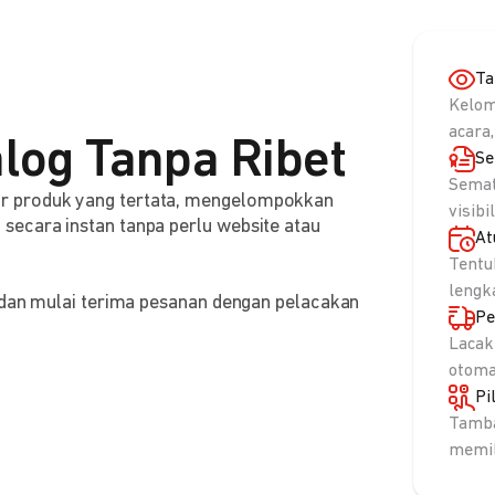
Ta
Kelom
acara,
log Tanpa Ribet
Se
Semat
r produk yang tertata, mengelompokkan
visibi
ecara instan tanpa perlu website atau
At
Tentu
lengk
, dan mulai terima pesanan dengan pelacakan
Pe
Lacak
otoma
Pi
Tamba
memil