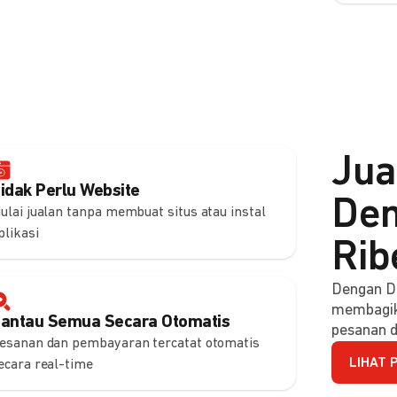
Jua
idak Perlu Website
Den
ulai jualan tanpa membuat situs atau instal
plikasi
Rib
Dengan DO
membagik
antau Semua Secara Otomatis
pesanan d
esanan dan pembayaran tercatat otomatis
LIHAT 
ecara real-time