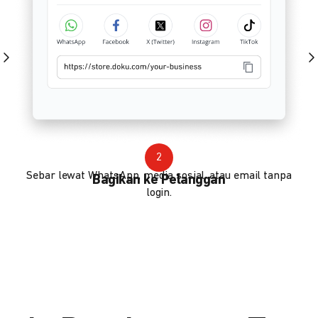
2
Sebar lewat WhatsApp, media sosial, atau email tanpa
Bagikan ke Pelanggan
login.