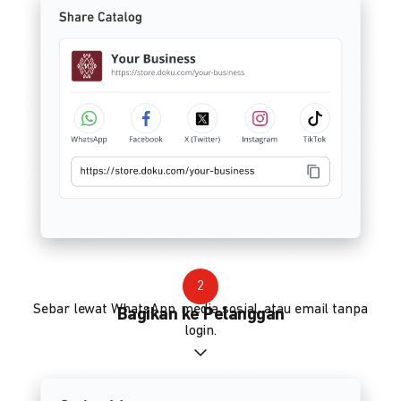
2
Sebar lewat WhatsApp, media sosial, atau email tanpa
Bagikan ke Pelanggan
login.