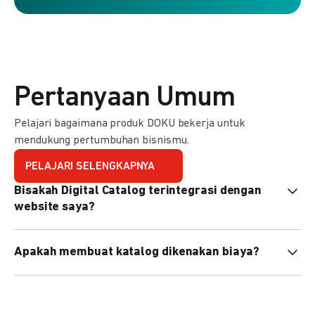
Pertanyaan Umum
Pelajari bagaimana produk DOKU bekerja untuk
mendukung pertumbuhan bisnismu.
PELAJARI SELENGKAPNYA
Bisakah Digital Catalog terintegrasi dengan
website saya?
Tidak langsung, tapi Anda bisa membagikan link katalog
Apakah membuat katalog dikenakan biaya?
atau menyematkan QR code di website Anda.
Tidak, pembuatan katalog gratis. Biaya hanya dikenakan
untuk transaksi yang berhasil.