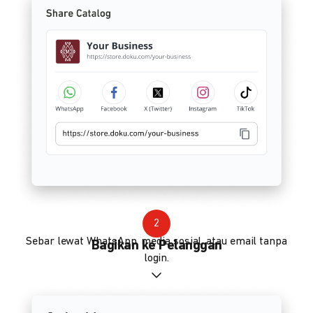
2
Sebar lewat WhatsApp, media sosial, atau email tanpa
Bagikan ke Pelanggan
login.