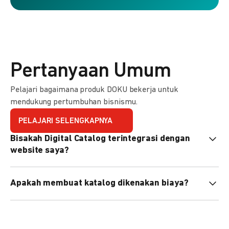
Pertanyaan Umum
Pelajari bagaimana produk DOKU bekerja untuk
mendukung pertumbuhan bisnismu.
PELAJARI SELENGKAPNYA
Bisakah Digital Catalog terintegrasi dengan
website saya?
Tidak langsung, tapi Anda bisa membagikan link katalog
Apakah membuat katalog dikenakan biaya?
atau menyematkan QR code di website Anda.
Tidak, pembuatan katalog gratis. Biaya hanya dikenakan
untuk transaksi yang berhasil.