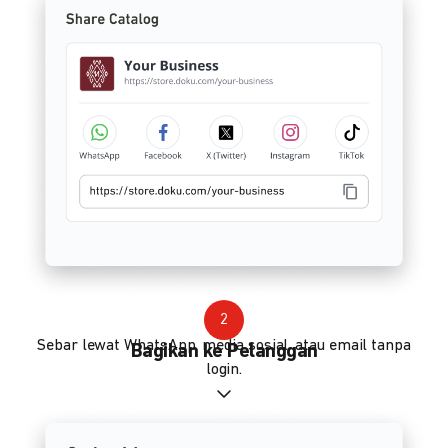
2
Sebar lewat WhatsApp, media sosial, atau email tanpa
Bagikan ke Pelanggan
login.