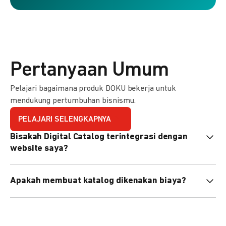
Pertanyaan Umum
Pelajari bagaimana produk DOKU bekerja untuk
mendukung pertumbuhan bisnismu.
PELAJARI SELENGKAPNYA
Bisakah Digital Catalog terintegrasi dengan
website saya?
Tidak langsung, tapi Anda bisa membagikan link katalog
Apakah membuat katalog dikenakan biaya?
atau menyematkan QR code di website Anda.
Tidak, pembuatan katalog gratis. Biaya hanya dikenakan
untuk transaksi yang berhasil.