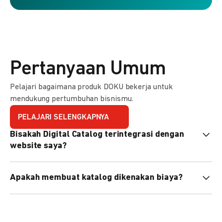
Pertanyaan Umum
Pelajari bagaimana produk DOKU bekerja untuk
mendukung pertumbuhan bisnismu.
PELAJARI SELENGKAPNYA
Bisakah Digital Catalog terintegrasi dengan
website saya?
Tidak langsung, tapi Anda bisa membagikan link katalog
Apakah membuat katalog dikenakan biaya?
atau menyematkan QR code di website Anda.
Tidak, pembuatan katalog gratis. Biaya hanya dikenakan
untuk transaksi yang berhasil.