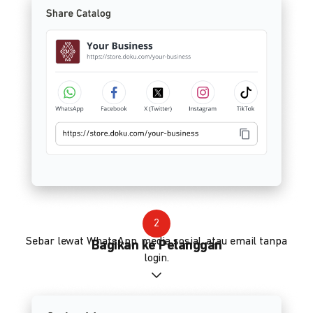
2
Sebar lewat WhatsApp, media sosial, atau email tanpa
Bagikan ke Pelanggan
login.