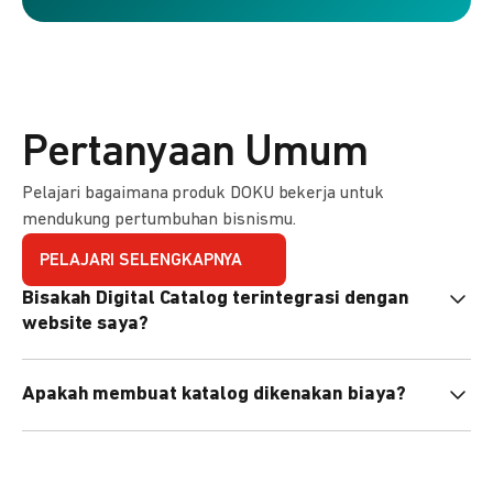
Pertanyaan Umum
Pelajari bagaimana produk DOKU bekerja untuk
mendukung pertumbuhan bisnismu.
PELAJARI SELENGKAPNYA
Bisakah Digital Catalog terintegrasi dengan
website saya?
Tidak langsung, tapi Anda bisa membagikan link katalog
Apakah membuat katalog dikenakan biaya?
atau menyematkan QR code di website Anda.
Tidak, pembuatan katalog gratis. Biaya hanya dikenakan
untuk transaksi yang berhasil.