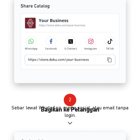
2
Sebar lewat WhatsApp, media sosial, atau email tanpa
Bagikan ke Pelanggan
login.