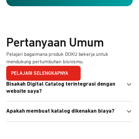
Pertanyaan Umum
Pelajari bagaimana produk DOKU bekerja untuk
mendukung pertumbuhan bisnismu.
PELAJARI SELENGKAPNYA
Bisakah Digital Catalog terintegrasi dengan
website saya?
Tidak langsung, tapi Anda bisa membagikan link katalog
Apakah membuat katalog dikenakan biaya?
atau menyematkan QR code di website Anda.
Tidak, pembuatan katalog gratis. Biaya hanya dikenakan
untuk transaksi yang berhasil.