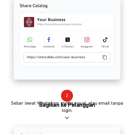
2
Sebar lewat WhatsApp, media sosial, atau email tanpa
Bagikan ke Pelanggan
login.