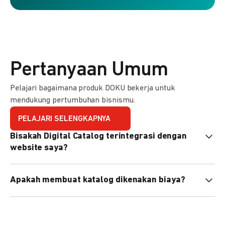
Pertanyaan Umum
Pelajari bagaimana produk DOKU bekerja untuk
mendukung pertumbuhan bisnismu.
PELAJARI SELENGKAPNYA
Bisakah Digital Catalog terintegrasi dengan
website saya?
Tidak langsung, tapi Anda bisa membagikan link katalog
Apakah membuat katalog dikenakan biaya?
atau menyematkan QR code di website Anda.
Tidak, pembuatan katalog gratis. Biaya hanya dikenakan
untuk transaksi yang berhasil.