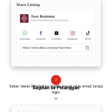
2
Sebar lewat WhatsApp, media sosial, atau email tanpa
Bagikan ke Pelanggan
login.