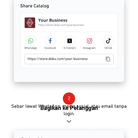
2
Sebar lewat WhatsApp, media sosial, atau email tanpa
Bagikan ke Pelanggan
login.