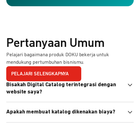
Pertanyaan Umum
Pelajari bagaimana produk DOKU bekerja untuk
mendukung pertumbuhan bisnismu.
PELAJARI SELENGKAPNYA
Bisakah Digital Catalog terintegrasi dengan
website saya?
Tidak langsung, tapi Anda bisa membagikan link katalog
Apakah membuat katalog dikenakan biaya?
atau menyematkan QR code di website Anda.
Tidak, pembuatan katalog gratis. Biaya hanya dikenakan
untuk transaksi yang berhasil.