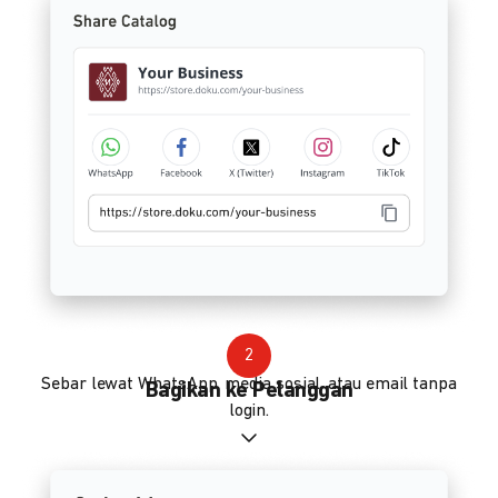
2
Sebar lewat WhatsApp, media sosial, atau email tanpa
Bagikan ke Pelanggan
login.