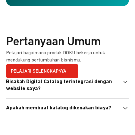
Pertanyaan Umum
Pelajari bagaimana produk DOKU bekerja untuk
mendukung pertumbuhan bisnismu.
PELAJARI SELENGKAPNYA
Bisakah Digital Catalog terintegrasi dengan
website saya?
Tidak langsung, tapi Anda bisa membagikan link katalog
Apakah membuat katalog dikenakan biaya?
atau menyematkan QR code di website Anda.
Tidak, pembuatan katalog gratis. Biaya hanya dikenakan
untuk transaksi yang berhasil.