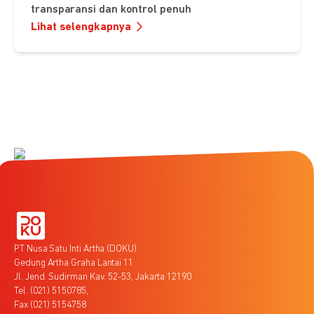
transparansi dan kontrol penuh
Lihat selengkapnya
PT Nusa Satu Inti Artha (DOKU)
Gedung Artha Graha Lantai 11
Jl. Jend. Sudirman Kav. 52-53, Jakarta 12190
Tel. (021) 5150785,
Fax (021) 5154758