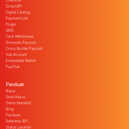
Checkout
Direct API
Digital Catalog
Payment Link
Plugin
QRIS
Cash Withdrawal
Domestic Payouts
Cross Border Payouts
Sub Account
Embedded Wallet
PayChat
Panduan
Biaya
Studi Kasus
Demo Interaktif
Blog
Panduan
Referensi API
Status Layanan