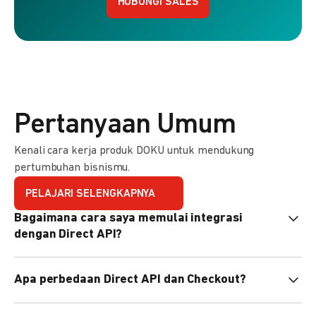
HUBUNGI SALES
Pertanyaan Umum
Kenali cara kerja produk DOKU untuk mendukung
pertumbuhan bisnismu.
PELAJARI SELENGKAPNYA
Bagaimana cara saya memulai integrasi
dengan Direct API?
Kami menyediakan Code Library dalam berbagai bahasa
Apa perbedaan Direct API dan Checkout?
pemrograman untuk membantu integrasi Anda. Pelajari
selengkapnya
di sini
.
Direct API memberi kontrol penuh atas halaman