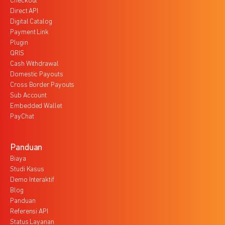
Checkout
Direct API
Digital Catalog
Payment Link
Plugin
QRIS
Cash Withdrawal
Domestic Payouts
Cross Border Payouts
Sub Account
Embedded Wallet
PayChat
Panduan
Biaya
Studi Kasus
Demo Interaktif
Blog
Panduan
Referensi API
Status Layanan