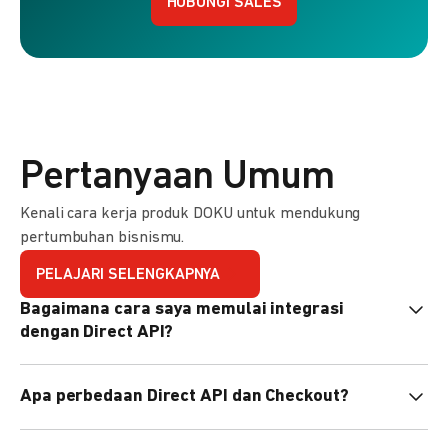
HUBUNGI SALES
Pertanyaan Umum
Kenali cara kerja produk DOKU untuk mendukung
pertumbuhan bisnismu.
PELAJARI SELENGKAPNYA
Bagaimana cara saya memulai integrasi
dengan Direct API?
Kami menyediakan Code Library dalam berbagai bahasa
Apa perbedaan Direct API dan Checkout?
pemrograman untuk membantu integrasi Anda. Pelajari
selengkapnya
di sini
.
Direct API memberi kontrol penuh atas halaman