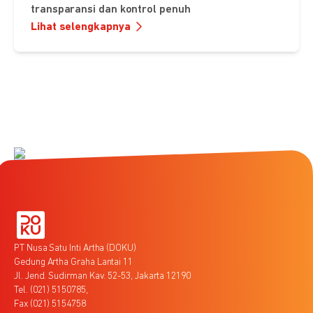
transparansi dan kontrol penuh
Lihat selengkapnya
PT Nusa Satu Inti Artha (DOKU)
Gedung Artha Graha Lantai 11
Jl. Jend. Sudirman Kav. 52-53, Jakarta 12190
Tel. (021) 5150785,
Fax (021) 5154758