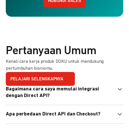
HUBUNGI SALES
Pertanyaan Umum
Kenali cara kerja produk DOKU untuk mendukung
pertumbuhan bisnismu.
PELAJARI SELENGKAPNYA
Bagaimana cara saya memulai integrasi
dengan Direct API?
Kami menyediakan Code Library dalam berbagai bahasa
Apa perbedaan Direct API dan Checkout?
pemrograman untuk membantu integrasi Anda. Pelajari
selengkapnya
di sini
.
Direct API memberi kontrol penuh atas halaman