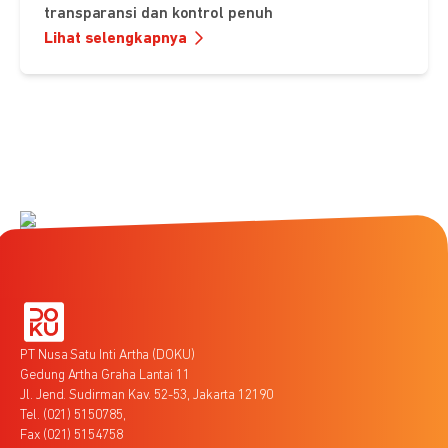
transparansi dan kontrol penuh
Lihat selengkapnya
PT Nusa Satu Inti Artha (DOKU)
Gedung Artha Graha Lantai 11
Jl. Jend. Sudirman Kav. 52-53, Jakarta 12190
Tel. (021) 5150785,
Fax (021) 5154758