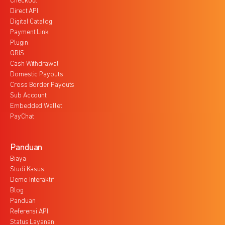
Checkout
Direct API
Digital Catalog
Payment Link
Plugin
QRIS
Cash Withdrawal
Domestic Payouts
Cross Border Payouts
Sub Account
Embedded Wallet
PayChat
Panduan
Biaya
Studi Kasus
Demo Interaktif
Blog
Panduan
Referensi API
Status Layanan