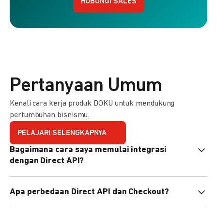
HUBUNGI SALES
Pertanyaan Umum
Kenali cara kerja produk DOKU untuk mendukung
pertumbuhan bisnismu.
PELAJARI SELENGKAPNYA
Bagaimana cara saya memulai integrasi
dengan Direct API?
Kami menyediakan Code Library dalam berbagai bahasa
Apa perbedaan Direct API dan Checkout?
pemrograman untuk membantu integrasi Anda. Pelajari
selengkapnya
di sini
.
Direct API memberi kontrol penuh atas halaman