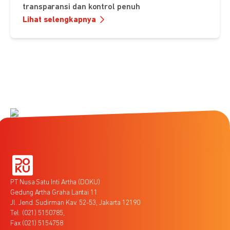
transparansi dan kontrol penuh
Lihat selengkapnya
PT Nusa Satu Inti Artha (DOKU)
Gedung Artha Graha Lantai 11
Jl. Jend. Sudirman Kav. 52-53, Jakarta 12190
Tel. (021) 5150785,
Fax (021) 5154758