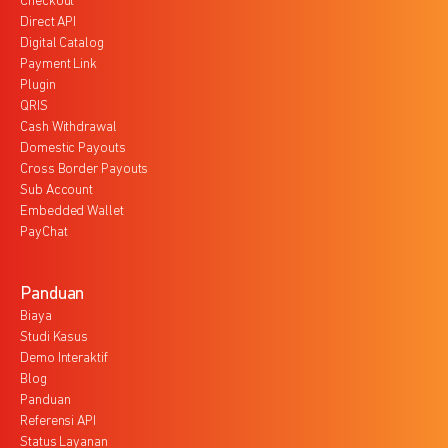
Checkout
Direct API
Digital Catalog
Payment Link
Plugin
QRIS
Cash Withdrawal
Domestic Payouts
Cross Border Payouts
Sub Account
Embedded Wallet
PayChat
Panduan
Biaya
Studi Kasus
Demo Interaktif
Blog
Panduan
Referensi API
Status Layanan