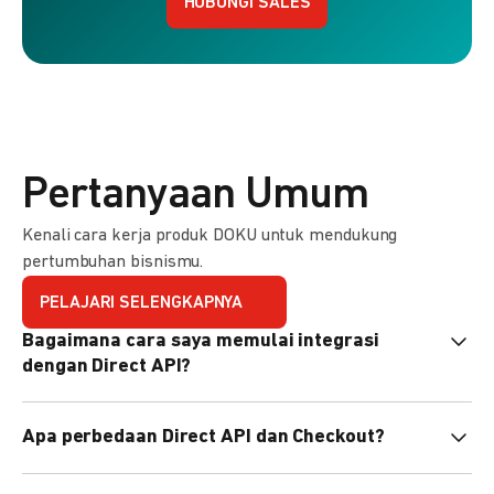
HUBUNGI SALES
Pertanyaan Umum
Kenali cara kerja produk DOKU untuk mendukung
pertumbuhan bisnismu.
PELAJARI SELENGKAPNYA
Bagaimana cara saya memulai integrasi
dengan Direct API?
Kami menyediakan Code Library dalam berbagai bahasa
Apa perbedaan Direct API dan Checkout?
pemrograman untuk membantu integrasi Anda. Pelajari
selengkapnya
di sini
.
Direct API memberi kontrol penuh atas halaman