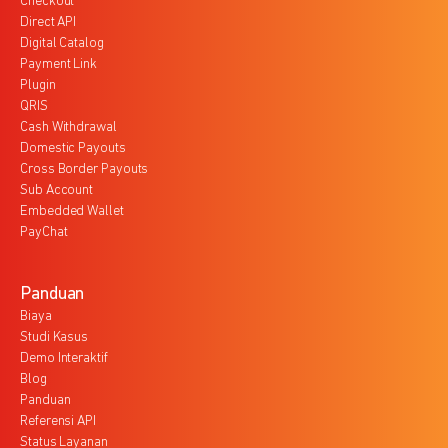
Checkout
Direct API
Digital Catalog
Payment Link
Plugin
QRIS
Cash Withdrawal
Domestic Payouts
Cross Border Payouts
Sub Account
Embedded Wallet
PayChat
Panduan
Biaya
Studi Kasus
Demo Interaktif
Blog
Panduan
Referensi API
Status Layanan