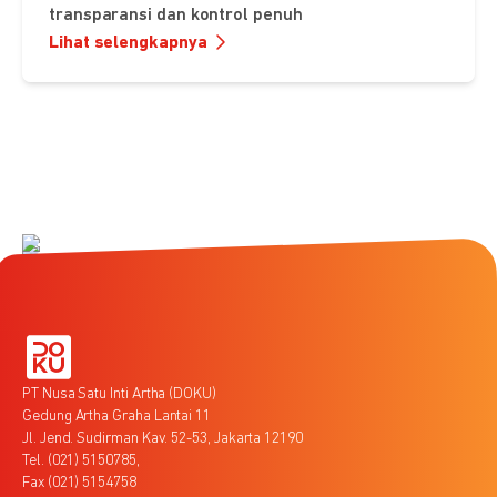
transparansi dan kontrol penuh
Lihat selengkapnya
PT Nusa Satu Inti Artha (DOKU)
Gedung Artha Graha Lantai 11
Jl. Jend. Sudirman Kav. 52-53, Jakarta 12190
Tel. (021) 5150785,
Fax (021) 5154758