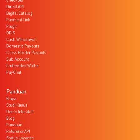
Checkout
Direct API
Digital Catalog
Payment Link
Plugin
QRIS
Cash Withdrawal
Domestic Payouts
Cross Border Payouts
Sub Account
Embedded Wallet
PayChat
Panduan
Biaya
Studi Kasus
Demo Interaktif
Blog
Panduan
Referensi API
Status Layanan