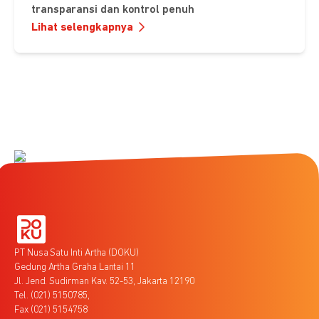
transparansi dan kontrol penuh
Lihat selengkapnya
PT Nusa Satu Inti Artha (DOKU)
Gedung Artha Graha Lantai 11
Jl. Jend. Sudirman Kav. 52-53, Jakarta 12190
Tel. (021) 5150785,
Fax (021) 5154758