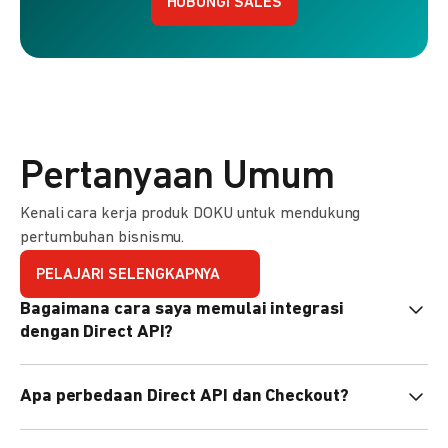
HUBUNGI SALES
Pertanyaan Umum
Kenali cara kerja produk DOKU untuk mendukung
pertumbuhan bisnismu.
PELAJARI SELENGKAPNYA
Bagaimana cara saya memulai integrasi
dengan Direct API?
Kami menyediakan Code Library dalam berbagai bahasa
Apa perbedaan Direct API dan Checkout?
pemrograman untuk membantu integrasi Anda. Pelajari
selengkapnya
di sini
.
Direct API memberi kontrol penuh atas halaman