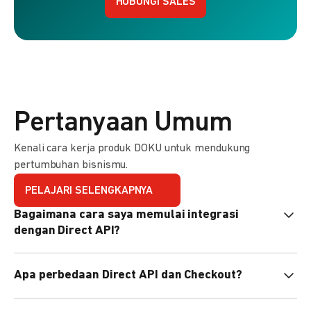
HUBUNGI SALES
Pertanyaan Umum
Kenali cara kerja produk DOKU untuk mendukung
pertumbuhan bisnismu.
PELAJARI SELENGKAPNYA
Bagaimana cara saya memulai integrasi
dengan Direct API?
Kami menyediakan Code Library dalam berbagai bahasa
Apa perbedaan Direct API dan Checkout?
pemrograman untuk membantu integrasi Anda. Pelajari
selengkapnya
di sini
.
Direct API memberi kontrol penuh atas halaman