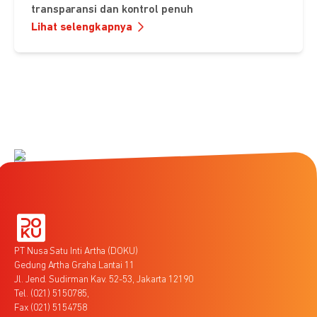
transparansi dan kontrol penuh
Lihat selengkapnya
PT Nusa Satu Inti Artha (DOKU)
Gedung Artha Graha Lantai 11
Jl. Jend. Sudirman Kav. 52-53, Jakarta 12190
Tel. (021) 5150785,
Fax (021) 5154758