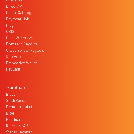
Checkout
Direct API
Digital Catalog
Payment Link
Plugin
QRIS
Cash Withdrawal
Domestic Payouts
Cross Border Payouts
Sub Account
Embedded Wallet
PayChat
Panduan
Biaya
Studi Kasus
Demo Interaktif
Blog
Panduan
Referensi API
Status Layanan