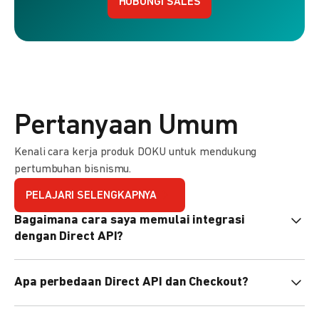
HUBUNGI SALES
Pertanyaan Umum
Kenali cara kerja produk DOKU untuk mendukung
pertumbuhan bisnismu.
PELAJARI SELENGKAPNYA
Bagaimana cara saya memulai integrasi
dengan Direct API?
Kami menyediakan Code Library dalam berbagai bahasa
Apa perbedaan Direct API dan Checkout?
pemrograman untuk membantu integrasi Anda. Pelajari
selengkapnya
di sini
.
Direct API memberi kontrol penuh atas halaman