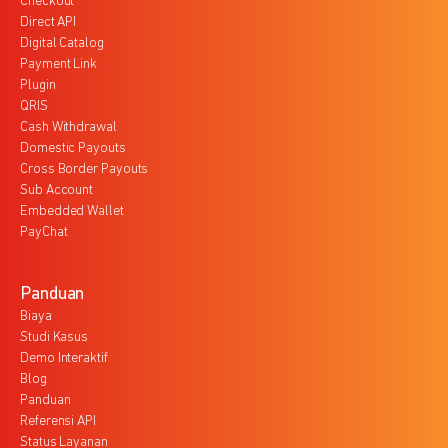
Checkout
Direct API
Digital Catalog
Payment Link
Plugin
QRIS
Cash Withdrawal
Domestic Payouts
Cross Border Payouts
Sub Account
Embedded Wallet
PayChat
Panduan
Biaya
Studi Kasus
Demo Interaktif
Blog
Panduan
Referensi API
Status Layanan