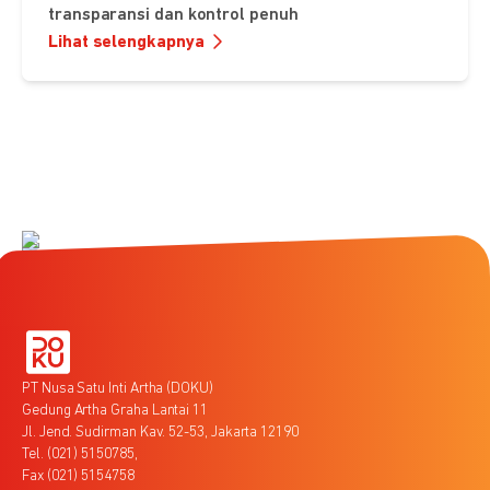
transparansi dan kontrol penuh
Lihat selengkapnya
PT Nusa Satu Inti Artha (DOKU)
Gedung Artha Graha Lantai 11
Jl. Jend. Sudirman Kav. 52-53, Jakarta 12190
Tel. (021) 5150785,
Fax (021) 5154758