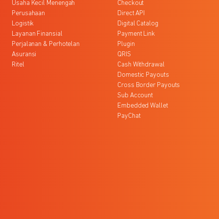
Usaha Kecil Menengah
Checkout
Perusahaan
Direct API
Logistik
Digital Catalog
Layanan Finansial
Payment Link
Perjalanan & Perhotelan
Plugin
Asuransi
QRIS
Ritel
Cash Withdrawal
Domestic Payouts
Cross Border Payouts
Sub Account
Embedded Wallet
PayChat
l