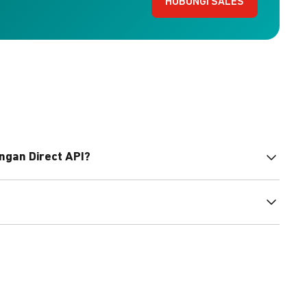
HUBUNGI SALES
ngan Direct API?
bahasa pemrograman untuk membantu integrasi Anda.
pembayaran, sedangkan Checkout menawarkan integrasi