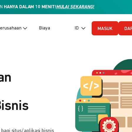
AN
HANYA DALAM 10 MENIT!
MULAI SEKARANG!
erusahaan
Biaya
ID (Bahasa Indonesia)
MASUK
DA
an
isnis
gi situs/aplikasi bisnis