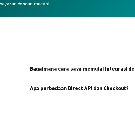
bayaran dengan mudah!
Bagaimana cara saya memulai integrasi de
Kami menyediakan Code Library dalam berbagai 
Apa perbedaan Direct API dan Checkout?
Pelajari selengkapnya
di sini
.
Direct API memberi kontrol penuh atas halaman 
cepat dengan halaman siap pakai dari DOKU.