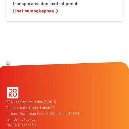
transparansi dan kontrol penuh
Lihat selengkapnya
PT Nusa Satu Inti Artha (DOKU)
Gedung Artha Graha Lantai 11
Jl. Jend. Sudirman Kav. 52-53, Jakarta 12190
Tel. (021) 5150785,
Fax (021) 5154758