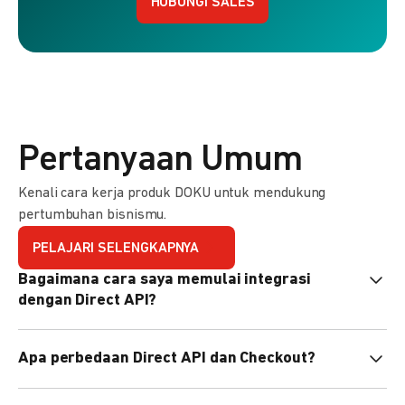
HUBUNGI SALES
Pertanyaan Umum
Kenali cara kerja produk DOKU untuk mendukung
pertumbuhan bisnismu.
PELAJARI SELENGKAPNYA
Bagaimana cara saya memulai integrasi
dengan Direct API?
Kami menyediakan Code Library dalam berbagai bahasa
Apa perbedaan Direct API dan Checkout?
pemrograman untuk membantu integrasi Anda. Pelajari
selengkapnya
di sini
.
Direct API memberi kontrol penuh atas halaman