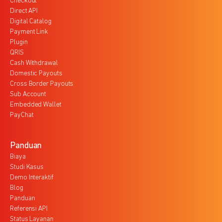
Checkout
Direct API
Digital Catalog
Payment Link
Plugin
QRIS
Cash Withdrawal
Domestic Payouts
Cross Border Payouts
Sub Account
Embedded Wallet
PayChat
Panduan
Biaya
Studi Kasus
Demo Interaktif
Blog
Panduan
Referensi API
Status Layanan