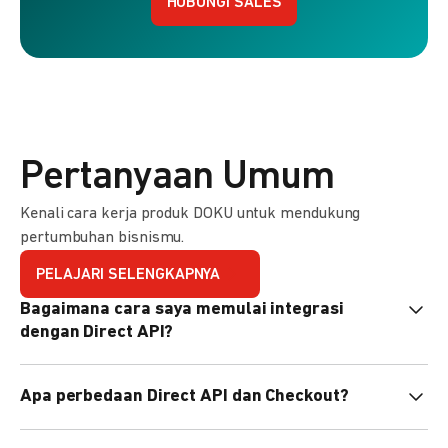
HUBUNGI SALES
Pertanyaan Umum
Kenali cara kerja produk DOKU untuk mendukung
pertumbuhan bisnismu.
PELAJARI SELENGKAPNYA
Bagaimana cara saya memulai integrasi
dengan Direct API?
Kami menyediakan Code Library dalam berbagai bahasa
Apa perbedaan Direct API dan Checkout?
pemrograman untuk membantu integrasi Anda. Pelajari
selengkapnya
di sini
.
Direct API memberi kontrol penuh atas halaman