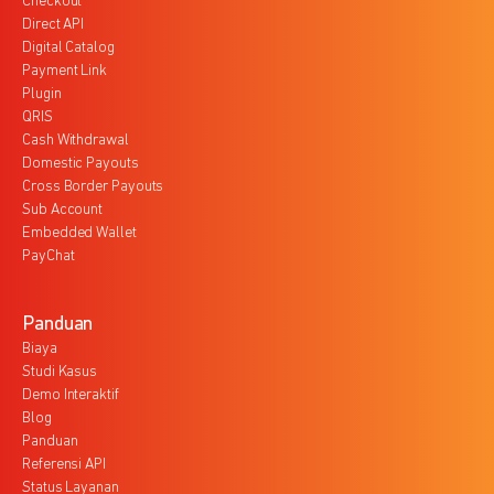
Checkout
Direct API
Digital Catalog
Payment Link
Plugin
QRIS
Cash Withdrawal
Domestic Payouts
Cross Border Payouts
Sub Account
Embedded Wallet
PayChat
Panduan
Biaya
Studi Kasus
Demo Interaktif
Blog
Panduan
Referensi API
Status Layanan