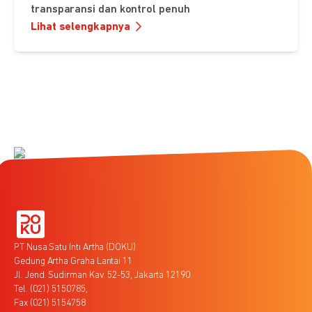
transparansi dan kontrol penuh
Lihat selengkapnya
PT Nusa Satu Inti Artha (DOKU)
Gedung Artha Graha Lantai 11
Jl. Jend. Sudirman Kav. 52-53, Jakarta 12190
Tel. (021) 5150785,
Fax (021) 5154758