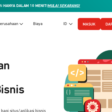
AN
HANYA DALAM 10 MENIT!
MULAI SEKARANG!
erusahaan
Biaya
ID (Bahasa Indonesia)
MASUK
DA
an
isnis
gi situs/aplikasi bisnis