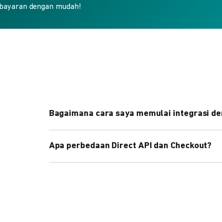
bayaran dengan mudah!
Bagaimana cara saya memulai integrasi de
Kami menyediakan Code Library dalam berbagai 
Apa perbedaan Direct API dan Checkout?
Pelajari selengkapnya
di sini
.
Direct API memberi kontrol penuh atas halaman 
cepat dengan halaman siap pakai dari DOKU.