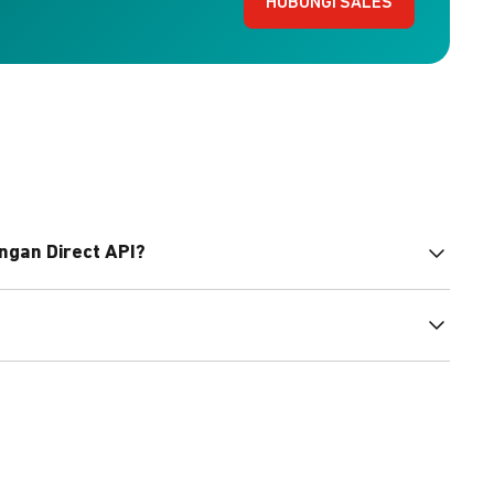
HUBUNGI SALES
ngan Direct API?
bahasa pemrograman untuk membantu integrasi Anda.
pembayaran, sedangkan Checkout menawarkan integrasi