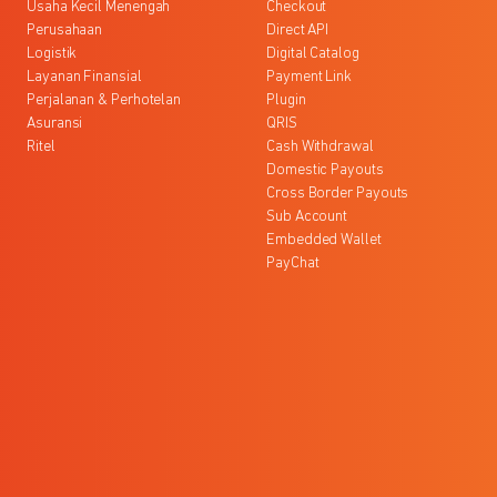
Usaha Kecil Menengah
Checkout
Perusahaan
Direct API
Logistik
Digital Catalog
Layanan Finansial
Payment Link
Perjalanan & Perhotelan
Plugin
Asuransi
QRIS
Ritel
Cash Withdrawal
Domestic Payouts
Cross Border Payouts
Sub Account
Embedded Wallet
PayChat
l