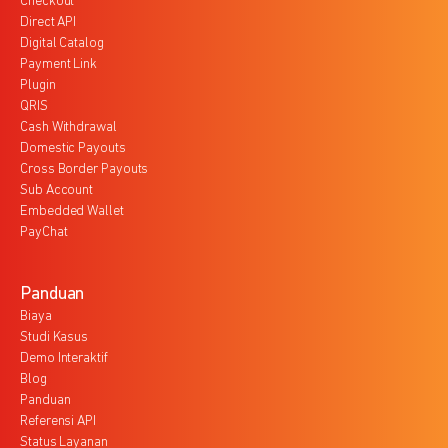
Checkout
Direct API
Digital Catalog
Payment Link
Plugin
QRIS
Cash Withdrawal
Domestic Payouts
Cross Border Payouts
Sub Account
Embedded Wallet
PayChat
Panduan
Biaya
Studi Kasus
Demo Interaktif
Blog
Panduan
Referensi API
Status Layanan