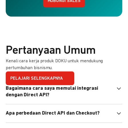
HUBUNGI SALES
Pertanyaan Umum
Kenali cara kerja produk DOKU untuk mendukung
pertumbuhan bisnismu.
PELAJARI SELENGKAPNYA
Bagaimana cara saya memulai integrasi
dengan Direct API?
Kami menyediakan Code Library dalam berbagai bahasa
Apa perbedaan Direct API dan Checkout?
pemrograman untuk membantu integrasi Anda. Pelajari
selengkapnya
di sini
.
Direct API memberi kontrol penuh atas halaman