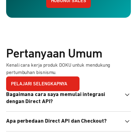
HUBUNGI SALES
Pertanyaan Umum
Kenali cara kerja produk DOKU untuk mendukung
pertumbuhan bisnismu.
PELAJARI SELENGKAPNYA
Bagaimana cara saya memulai integrasi
dengan Direct API?
Kami menyediakan Code Library dalam berbagai bahasa
Apa perbedaan Direct API dan Checkout?
pemrograman untuk membantu integrasi Anda. Pelajari
selengkapnya
di sini
.
Direct API memberi kontrol penuh atas halaman