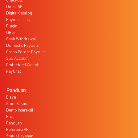
Checkout
Direct API
Digital Catalog
Payment Link
Plugin
QRIS
Cash Withdrawal
Domestic Payouts
Cross Border Payouts
Sub Account
Embedded Wallet
PayChat
Panduan
Biaya
Studi Kasus
Demo Interaktif
Blog
Panduan
Referensi API
Status Layanan