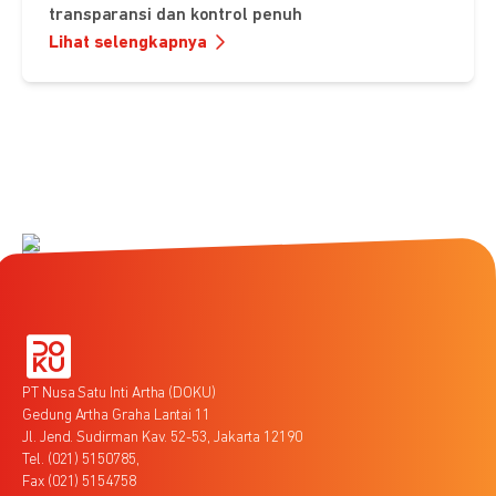
transparansi dan kontrol penuh
Lihat selengkapnya
PT Nusa Satu Inti Artha (DOKU)
Gedung Artha Graha Lantai 11
Jl. Jend. Sudirman Kav. 52-53, Jakarta 12190
Tel. (021) 5150785,
Fax (021) 5154758