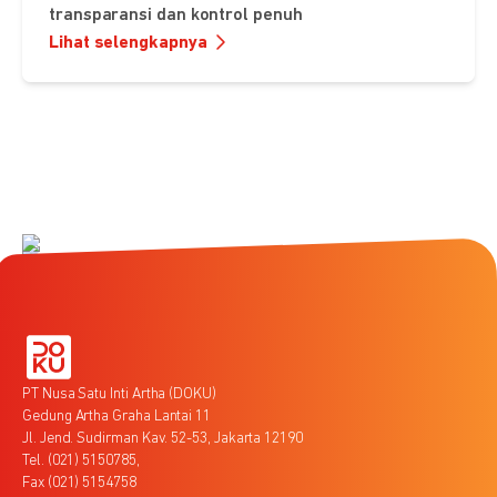
transparansi dan kontrol penuh
Lihat selengkapnya
PT Nusa Satu Inti Artha (DOKU)
Gedung Artha Graha Lantai 11
Jl. Jend. Sudirman Kav. 52-53, Jakarta 12190
Tel. (021) 5150785,
Fax (021) 5154758