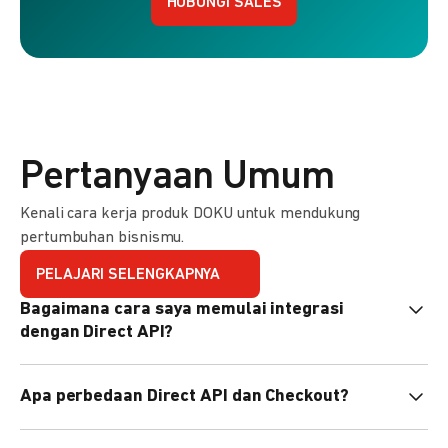
HUBUNGI SALES
Pertanyaan Umum
Kenali cara kerja produk DOKU untuk mendukung
pertumbuhan bisnismu.
PELAJARI SELENGKAPNYA
Bagaimana cara saya memulai integrasi
dengan Direct API?
Kami menyediakan Code Library dalam berbagai bahasa
Apa perbedaan Direct API dan Checkout?
pemrograman untuk membantu integrasi Anda. Pelajari
selengkapnya
di sini
.
Direct API memberi kontrol penuh atas halaman