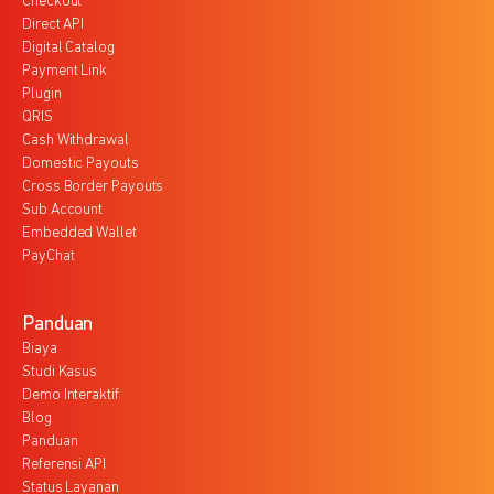
Checkout
Direct API
Digital Catalog
Payment Link
Plugin
QRIS
Cash Withdrawal
Domestic Payouts
Cross Border Payouts
Sub Account
Embedded Wallet
PayChat
Panduan
Biaya
Studi Kasus
Demo Interaktif
Blog
Panduan
Referensi API
Status Layanan