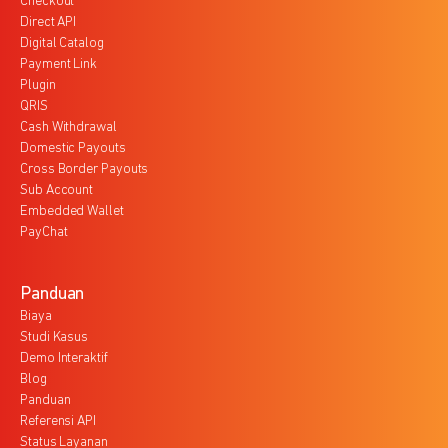
Checkout
Direct API
Digital Catalog
Payment Link
Plugin
QRIS
Cash Withdrawal
Domestic Payouts
Cross Border Payouts
Sub Account
Embedded Wallet
PayChat
Panduan
Biaya
Studi Kasus
Demo Interaktif
Blog
Panduan
Referensi API
Status Layanan