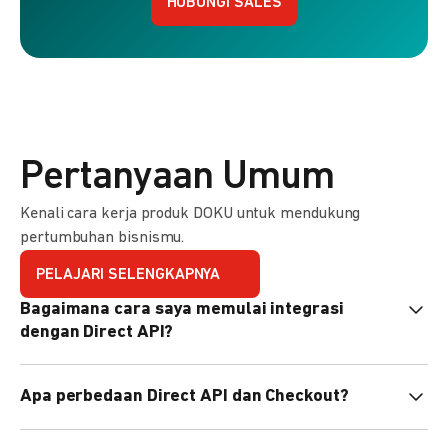
HUBUNGI SALES
Pertanyaan Umum
Kenali cara kerja produk DOKU untuk mendukung
pertumbuhan bisnismu.
PELAJARI SELENGKAPNYA
Bagaimana cara saya memulai integrasi
dengan Direct API?
Kami menyediakan Code Library dalam berbagai bahasa
Apa perbedaan Direct API dan Checkout?
pemrograman untuk membantu integrasi Anda. Pelajari
selengkapnya
di sini
.
Direct API memberi kontrol penuh atas halaman