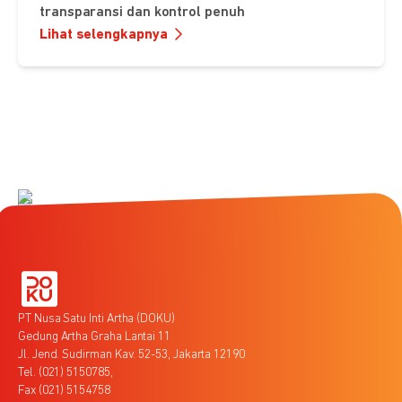
transparansi dan kontrol penuh
Lihat selengkapnya
PT Nusa Satu Inti Artha (DOKU)
Gedung Artha Graha Lantai 11
Jl. Jend. Sudirman Kav. 52-53, Jakarta 12190
Tel. (021) 5150785,
Fax (021) 5154758