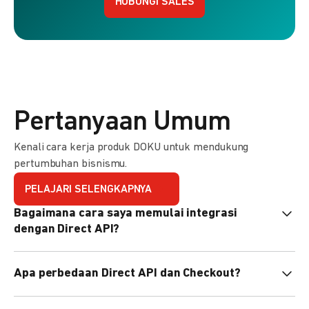
HUBUNGI SALES
Pertanyaan Umum
Kenali cara kerja produk DOKU untuk mendukung
pertumbuhan bisnismu.
PELAJARI SELENGKAPNYA
Bagaimana cara saya memulai integrasi
dengan Direct API?
Kami menyediakan Code Library dalam berbagai bahasa
Apa perbedaan Direct API dan Checkout?
pemrograman untuk membantu integrasi Anda. Pelajari
selengkapnya
di sini
.
Direct API memberi kontrol penuh atas halaman