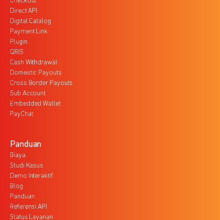
Checkout
Direct API
Digital Catalog
Payment Link
Plugin
QRIS
Cash Withdrawal
Domestic Payouts
Cross Border Payouts
Sub Account
Embedded Wallet
PayChat
Panduan
Biaya
Studi Kasus
Demo Interaktif
Blog
Panduan
Referensi API
Status Layanan