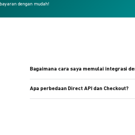
bayaran dengan mudah!
Bagaimana cara saya memulai integrasi de
Kami menyediakan Code Library dalam berbagai 
Apa perbedaan Direct API dan Checkout?
Pelajari selengkapnya
di sini
.
Direct API memberi kontrol penuh atas halaman 
cepat dengan halaman siap pakai dari DOKU.