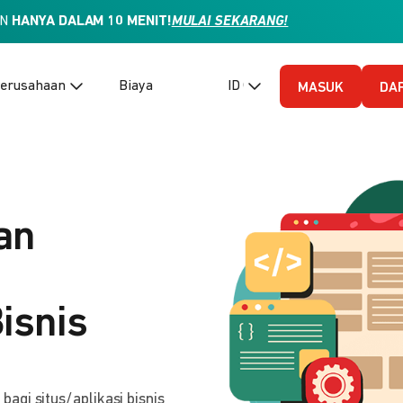
AN
HANYA DALAM 10 MENIT!
MULAI SEKARANG!
erusahaan
Biaya
ID (Bahasa Indonesia)
MASUK
DA
an
isnis
gi situs/aplikasi bisnis