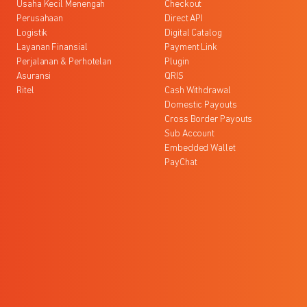
Usaha Kecil Menengah
Checkout
Perusahaan
Direct API
Logistik
Digital Catalog
Layanan Finansial
Payment Link
Perjalanan & Perhotelan
Plugin
Asuransi
QRIS
Ritel
Cash Withdrawal
Domestic Payouts
Cross Border Payouts
Sub Account
Embedded Wallet
PayChat
l