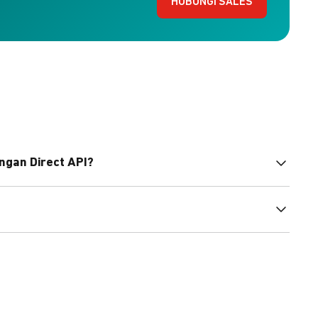
HUBUNGI SALES
ngan Direct API?
bahasa pemrograman untuk membantu integrasi Anda.
pembayaran, sedangkan Checkout menawarkan integrasi