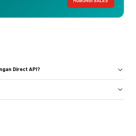
HUBUNGI SALES
ngan Direct API?
bahasa pemrograman untuk membantu integrasi Anda.
pembayaran, sedangkan Checkout menawarkan integrasi