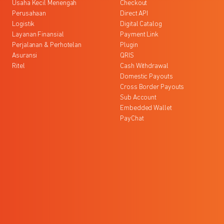
Usaha Kecil Menengah
Checkout
Perusahaan
Direct API
Logistik
Digital Catalog
Layanan Finansial
Payment Link
Perjalanan & Perhotelan
Plugin
Asuransi
QRIS
Ritel
Cash Withdrawal
Domestic Payouts
Cross Border Payouts
Sub Account
Embedded Wallet
PayChat
l