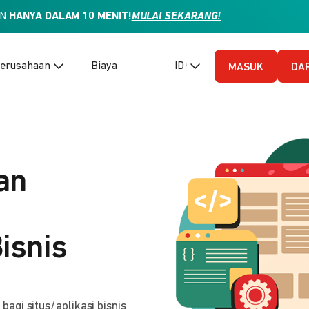
AN
HANYA DALAM 10 MENIT!
MULAI SEKARANG!
erusahaan
Biaya
ID (Bahasa Indonesia)
MASUK
DA
an
isnis
gi situs/aplikasi bisnis