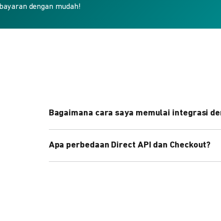
bayaran dengan mudah!
Bagaimana cara saya memulai integrasi de
Kami menyediakan Code Library dalam berbagai 
Apa perbedaan Direct API dan Checkout?
Pelajari selengkapnya
di sini
.
Direct API memberi kontrol penuh atas halaman 
cepat dengan halaman siap pakai dari DOKU.