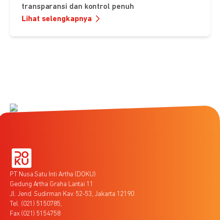
transparansi dan kontrol penuh
Lihat selengkapnya
PT Nusa Satu Inti Artha (DOKU)
Gedung Artha Graha Lantai 11
Jl. Jend. Sudirman Kav. 52-53, Jakarta 12190
Tel. (021) 5150785,
Fax (021) 5154758