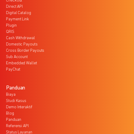
Checkout
Direct API
Digital Catalog
Payment Link
Plugin
QRIS
Cash Withdrawal
Domestic Payouts
Cross Border Payouts
Sub Account
Embedded Wallet
PayChat
Panduan
Biaya
Studi Kasus
Demo Interaktif
Blog
Panduan
Referensi API
Status Layanan