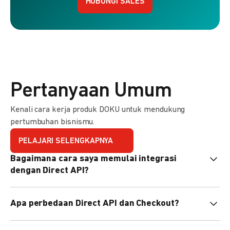
HUBUNGI SALES
Pertanyaan Umum
Kenali cara kerja produk DOKU untuk mendukung
pertumbuhan bisnismu.
PELAJARI SELENGKAPNYA
Bagaimana cara saya memulai integrasi
dengan Direct API?
Kami menyediakan Code Library dalam berbagai bahasa
Apa perbedaan Direct API dan Checkout?
pemrograman untuk membantu integrasi Anda. Pelajari
selengkapnya
di sini
.
Direct API memberi kontrol penuh atas halaman