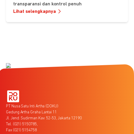
transparansi dan kontrol penuh
Lihat selengkapnya
PT Nusa Satu Inti Artha (DOKU)
Gedung Artha Graha Lantai 11
Jl. Jend. Sudirman Kav. 52-53, Jakarta 12190
Tel. (021) 5150785,
Fax (021) 5154758