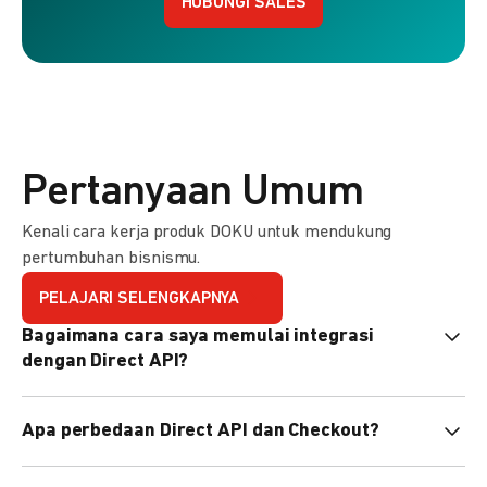
HUBUNGI SALES
Pertanyaan Umum
Kenali cara kerja produk DOKU untuk mendukung
pertumbuhan bisnismu.
PELAJARI SELENGKAPNYA
Bagaimana cara saya memulai integrasi
dengan Direct API?
Kami menyediakan Code Library dalam berbagai bahasa
Apa perbedaan Direct API dan Checkout?
pemrograman untuk membantu integrasi Anda. Pelajari
selengkapnya
di sini
.
Direct API memberi kontrol penuh atas halaman