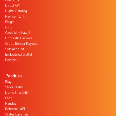
Checkout
Direct API
Digital Catalog
Payment Link
Plugin
QRIS
Cash Withdrawal
Domestic Payouts
Cross Border Payouts
Sub Account
Embedded Wallet
PayChat
Panduan
Biaya
Studi Kasus
Demo Interaktif
Blog
Panduan
Referensi API
Status Layanan