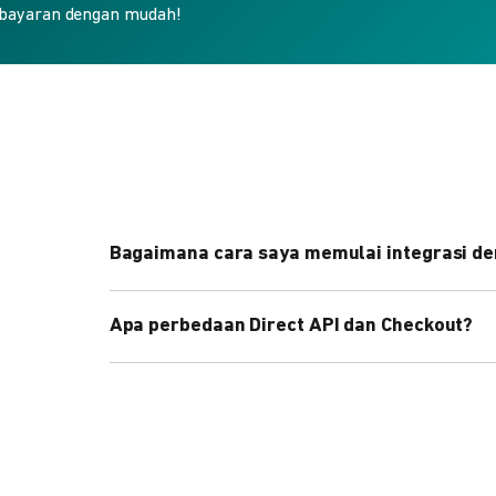
bayaran dengan mudah!
Bagaimana cara saya memulai integrasi de
Kami menyediakan Code Library dalam berbagai 
Apa perbedaan Direct API dan Checkout?
Pelajari selengkapnya
di sini
.
Direct API memberi kontrol penuh atas halaman 
cepat dengan halaman siap pakai dari DOKU.