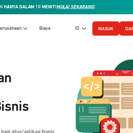
AN
HANYA DALAM 10 MENIT!
MULAI SEKARANG!
erusahaan
Biaya
ID (Bahasa Indonesia)
MASUK
DA
an
isnis
gi situs/aplikasi bisnis