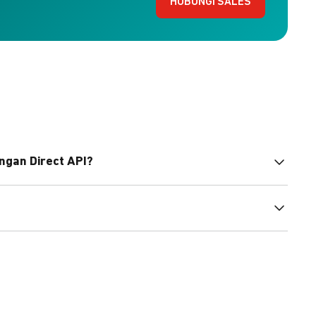
HUBUNGI SALES
ngan Direct API?
bahasa pemrograman untuk membantu integrasi Anda.
pembayaran, sedangkan Checkout menawarkan integrasi