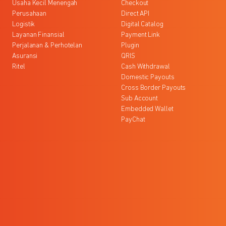
Usaha Kecil Menengah
Checkout
Perusahaan
Direct API
Logistik
Digital Catalog
Layanan Finansial
Payment Link
Perjalanan & Perhotelan
Plugin
Asuransi
QRIS
Ritel
Cash Withdrawal
Domestic Payouts
Cross Border Payouts
Sub Account
Embedded Wallet
PayChat
l