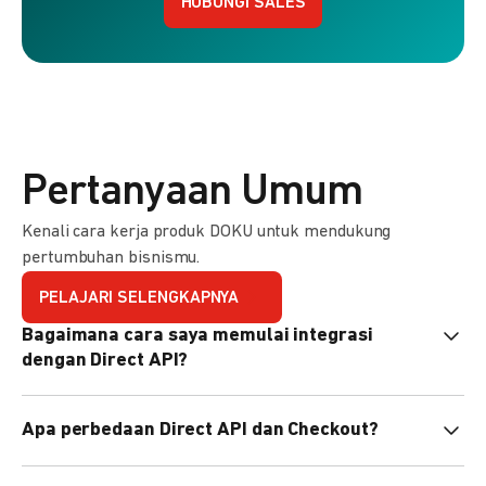
HUBUNGI SALES
Pertanyaan Umum
Kenali cara kerja produk DOKU untuk mendukung
pertumbuhan bisnismu.
PELAJARI SELENGKAPNYA
Bagaimana cara saya memulai integrasi
dengan Direct API?
Kami menyediakan Code Library dalam berbagai bahasa
Apa perbedaan Direct API dan Checkout?
pemrograman untuk membantu integrasi Anda. Pelajari
selengkapnya
di sini
.
Direct API memberi kontrol penuh atas halaman