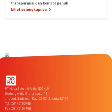
transparansi dan kontrol penuh
Lihat selengkapnya
PT Nusa Satu Inti Artha (DOKU)
Gedung Artha Graha Lantai 11
Jl. Jend. Sudirman Kav. 52-53, Jakarta 12190
Tel. (021) 5150785,
Fax (021) 5154758