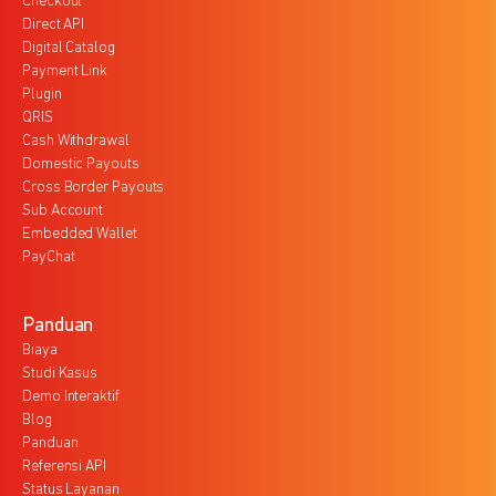
Checkout
Direct API
Digital Catalog
Payment Link
Plugin
QRIS
Cash Withdrawal
Domestic Payouts
Cross Border Payouts
Sub Account
Embedded Wallet
PayChat
Panduan
Biaya
Studi Kasus
Demo Interaktif
Blog
Panduan
Referensi API
Status Layanan