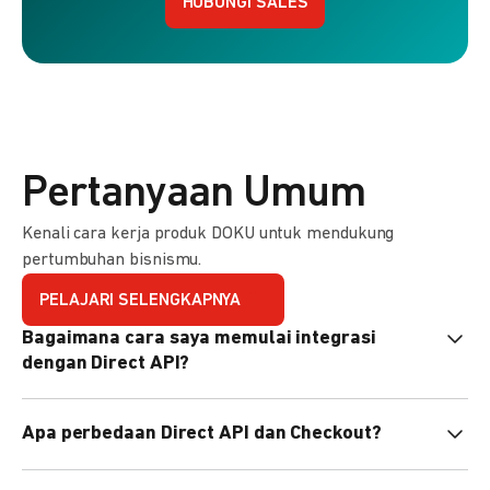
HUBUNGI SALES
Pertanyaan Umum
Kenali cara kerja produk DOKU untuk mendukung
pertumbuhan bisnismu.
PELAJARI SELENGKAPNYA
Bagaimana cara saya memulai integrasi
dengan Direct API?
Kami menyediakan Code Library dalam berbagai bahasa
Apa perbedaan Direct API dan Checkout?
pemrograman untuk membantu integrasi Anda. Pelajari
selengkapnya
di sini
.
Direct API memberi kontrol penuh atas halaman