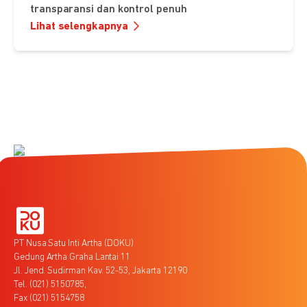
transparansi dan kontrol penuh
Lihat selengkapnya
PT Nusa Satu Inti Artha (DOKU)
Gedung Artha Graha Lantai 11
Jl. Jend. Sudirman Kav. 52-53, Jakarta 12190
Tel. (021) 5150785,
Fax (021) 5154758