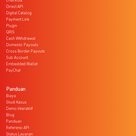
Checkout
Direct API
Digital Catalog
Payment Link
Plugin
QRIS
Cash Withdrawal
Domestic Payouts
Cross Border Payouts
Sub Account
Embedded Wallet
PayChat
Panduan
Biaya
Studi Kasus
Demo Interaktif
Blog
Panduan
Referensi API
Status Layanan