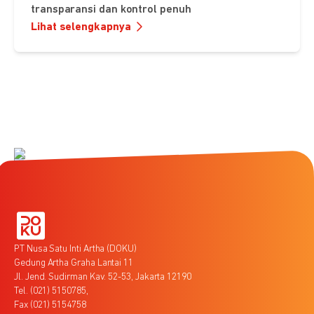
transparansi dan kontrol penuh
Lihat selengkapnya
PT Nusa Satu Inti Artha (DOKU)
Gedung Artha Graha Lantai 11
Jl. Jend. Sudirman Kav. 52-53, Jakarta 12190
Tel. (021) 5150785,
Fax (021) 5154758