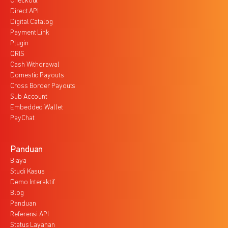
Checkout
Direct API
Digital Catalog
Payment Link
Plugin
QRIS
Cash Withdrawal
Domestic Payouts
Cross Border Payouts
Sub Account
Embedded Wallet
PayChat
Panduan
Biaya
Studi Kasus
Demo Interaktif
Blog
Panduan
Referensi API
Status Layanan