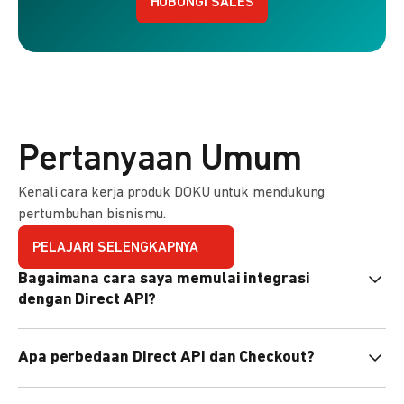
HUBUNGI SALES
Pertanyaan Umum
Kenali cara kerja produk DOKU untuk mendukung
pertumbuhan bisnismu.
PELAJARI SELENGKAPNYA
Bagaimana cara saya memulai integrasi
dengan Direct API?
Kami menyediakan Code Library dalam berbagai bahasa
Apa perbedaan Direct API dan Checkout?
pemrograman untuk membantu integrasi Anda. Pelajari
selengkapnya
di sini
.
Direct API memberi kontrol penuh atas halaman