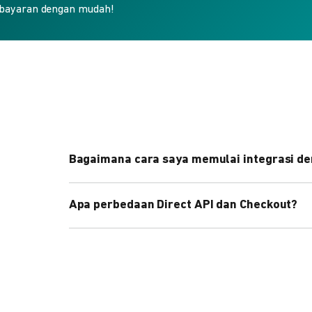
bayaran dengan mudah!
Bagaimana cara saya memulai integrasi de
Kami menyediakan Code Library dalam berbagai 
Apa perbedaan Direct API dan Checkout?
Pelajari selengkapnya
di sini
.
Direct API memberi kontrol penuh atas halaman 
cepat dengan halaman siap pakai dari DOKU.