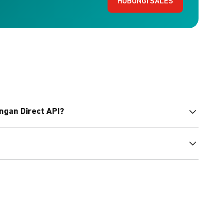
HUBUNGI SALES
ngan Direct API?
bahasa pemrograman untuk membantu integrasi Anda.
pembayaran, sedangkan Checkout menawarkan integrasi