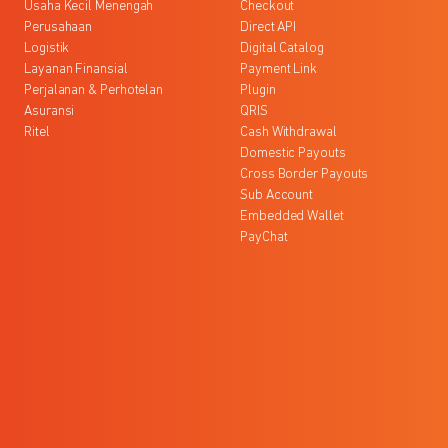
Usaha Kecil Menengah
Checkout
Perusahaan
Direct API
Logistik
Digital Catalog
Layanan Finansial
Payment Link
Perjalanan & Perhotelan
Plugin
Asuransi
QRIS
Ritel
Cash Withdrawal
Domestic Payouts
Cross Border Payouts
Sub Account
Embedded Wallet
PayChat
l