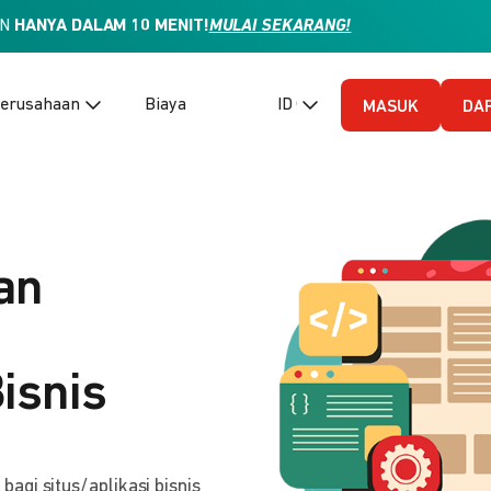
AN
HANYA DALAM 10 MENIT!
MULAI SEKARANG!
erusahaan
Biaya
ID (Bahasa Indonesia)
MASUK
DA
an
isnis
gi situs/aplikasi bisnis