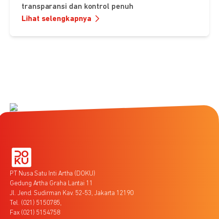
transparansi dan kontrol penuh
Lihat selengkapnya
PT Nusa Satu Inti Artha (DOKU)
Gedung Artha Graha Lantai 11
Jl. Jend. Sudirman Kav. 52-53, Jakarta 12190
Tel. (021) 5150785,
Fax (021) 5154758