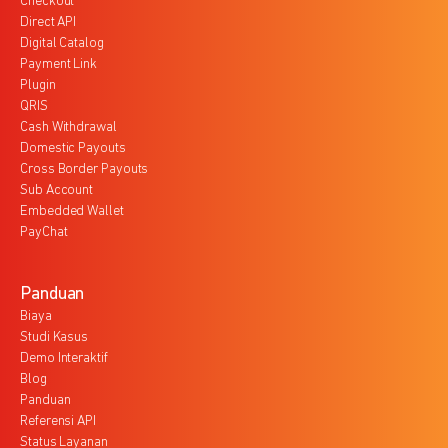
Checkout
Direct API
Digital Catalog
Payment Link
Plugin
QRIS
Cash Withdrawal
Domestic Payouts
Cross Border Payouts
Sub Account
Embedded Wallet
PayChat
Panduan
Biaya
Studi Kasus
Demo Interaktif
Blog
Panduan
Referensi API
Status Layanan