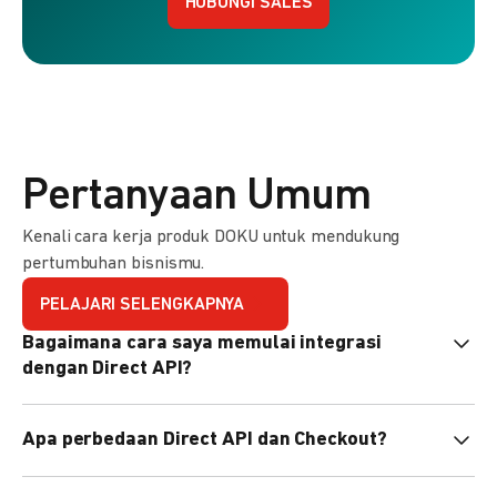
HUBUNGI SALES
Pertanyaan Umum
Kenali cara kerja produk DOKU untuk mendukung
pertumbuhan bisnismu.
PELAJARI SELENGKAPNYA
Bagaimana cara saya memulai integrasi
dengan Direct API?
Kami menyediakan Code Library dalam berbagai bahasa
Apa perbedaan Direct API dan Checkout?
pemrograman untuk membantu integrasi Anda. Pelajari
selengkapnya
di sini
.
Direct API memberi kontrol penuh atas halaman