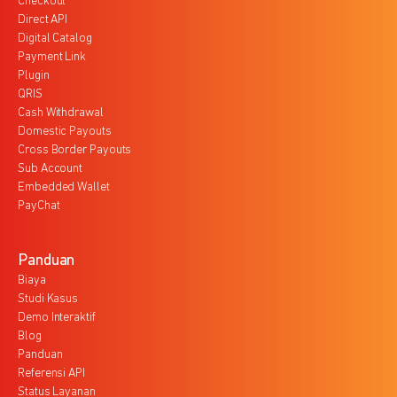
Checkout
Direct API
Digital Catalog
Payment Link
Plugin
QRIS
Cash Withdrawal
Domestic Payouts
Cross Border Payouts
Sub Account
Embedded Wallet
PayChat
Panduan
Biaya
Studi Kasus
Demo Interaktif
Blog
Panduan
Referensi API
Status Layanan