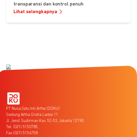
transparansi dan kontrol penuh
Lihat selengkapnya
PT Nusa Satu Inti Artha (DOKU)
Gedung Artha Graha Lantai 11
Jl. Jend. Sudirman Kav. 52-53, Jakarta 12190
Tel. (021) 5150785,
Fax (021) 5154758