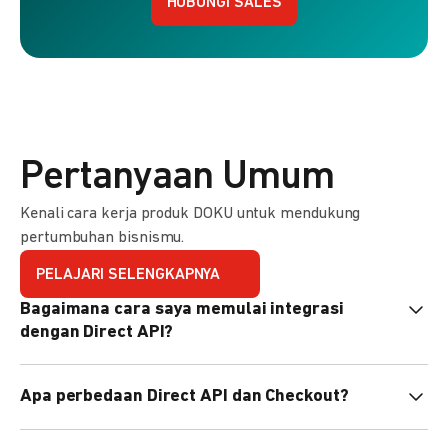
HUBUNGI SALES
Pertanyaan Umum
Kenali cara kerja produk DOKU untuk mendukung
pertumbuhan bisnismu.
PELAJARI SELENGKAPNYA
Bagaimana cara saya memulai integrasi
dengan Direct API?
Kami menyediakan Code Library dalam berbagai bahasa
Apa perbedaan Direct API dan Checkout?
pemrograman untuk membantu integrasi Anda. Pelajari
selengkapnya
di sini
.
Direct API memberi kontrol penuh atas halaman