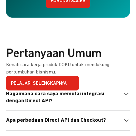
HUBUNGI SALES
Pertanyaan Umum
Kenali cara kerja produk DOKU untuk mendukung
pertumbuhan bisnismu.
PELAJARI SELENGKAPNYA
Bagaimana cara saya memulai integrasi
dengan Direct API?
Kami menyediakan Code Library dalam berbagai bahasa
Apa perbedaan Direct API dan Checkout?
pemrograman untuk membantu integrasi Anda. Pelajari
selengkapnya
di sini
.
Direct API memberi kontrol penuh atas halaman