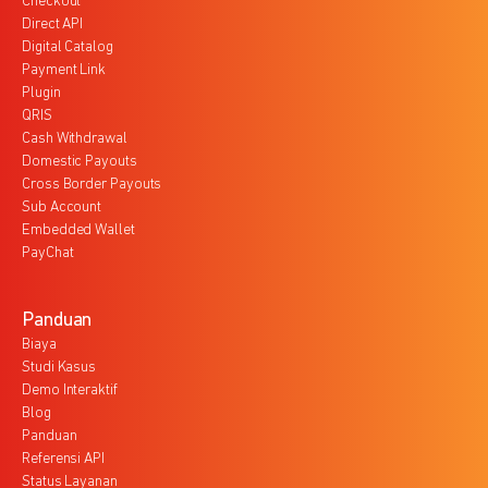
Checkout
Direct API
Digital Catalog
Payment Link
Plugin
QRIS
Cash Withdrawal
Domestic Payouts
Cross Border Payouts
Sub Account
Embedded Wallet
PayChat
Panduan
Biaya
Studi Kasus
Demo Interaktif
Blog
Panduan
Referensi API
Status Layanan