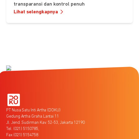
transparansi dan kontrol penuh
Lihat selengkapnya
PT Nusa Satu Inti Artha (DOKU)
Gedung Artha Graha Lantai 11
Jl. Jend. Sudirman Kav. 52-53, Jakarta 12190
Tel. (021) 5150785,
Fax (021) 5154758