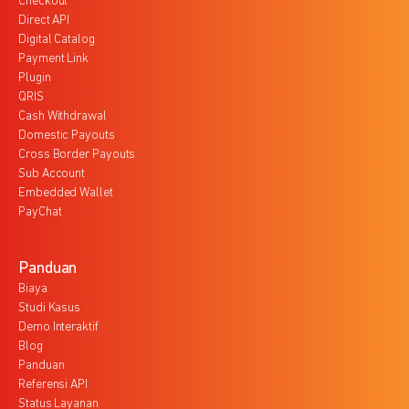
Checkout
Direct API
Digital Catalog
Payment Link
Plugin
QRIS
Cash Withdrawal
Domestic Payouts
Cross Border Payouts
Sub Account
Embedded Wallet
PayChat
Panduan
Biaya
Studi Kasus
Demo Interaktif
Blog
Panduan
Referensi API
Status Layanan