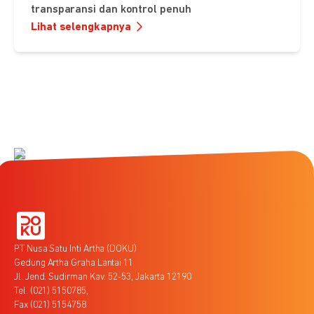
transparansi dan kontrol penuh
Lihat selengkapnya
PT Nusa Satu Inti Artha (DOKU)
Gedung Artha Graha Lantai 11
Jl. Jend. Sudirman Kav. 52-53, Jakarta 12190
Tel. (021) 5150785,
Fax (021) 5154758