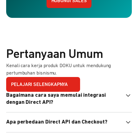
HUBUNGI SALES
Pertanyaan Umum
Kenali cara kerja produk DOKU untuk mendukung
pertumbuhan bisnismu.
PELAJARI SELENGKAPNYA
Bagaimana cara saya memulai integrasi
dengan Direct API?
Kami menyediakan Code Library dalam berbagai bahasa
Apa perbedaan Direct API dan Checkout?
pemrograman untuk membantu integrasi Anda. Pelajari
selengkapnya
di sini
.
Direct API memberi kontrol penuh atas halaman