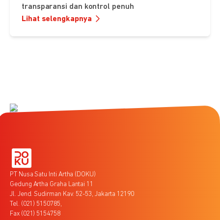
transparansi dan kontrol penuh
Lihat selengkapnya
PT Nusa Satu Inti Artha (DOKU)
Gedung Artha Graha Lantai 11
Jl. Jend. Sudirman Kav. 52-53, Jakarta 12190
Tel. (021) 5150785,
Fax (021) 5154758