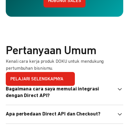
HUBUNGI SALES
Pertanyaan Umum
Kenali cara kerja produk DOKU untuk mendukung
pertumbuhan bisnismu.
PELAJARI SELENGKAPNYA
Bagaimana cara saya memulai integrasi
dengan Direct API?
Kami menyediakan Code Library dalam berbagai bahasa
Apa perbedaan Direct API dan Checkout?
pemrograman untuk membantu integrasi Anda. Pelajari
selengkapnya
di sini
.
Direct API memberi kontrol penuh atas halaman