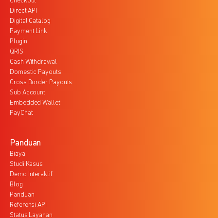
Checkout
Direct API
Digital Catalog
Payment Link
Plugin
QRIS
Cash Withdrawal
Domestic Payouts
Cross Border Payouts
Sub Account
Embedded Wallet
PayChat
Panduan
Biaya
Studi Kasus
Demo Interaktif
Blog
Panduan
Referensi API
Status Layanan