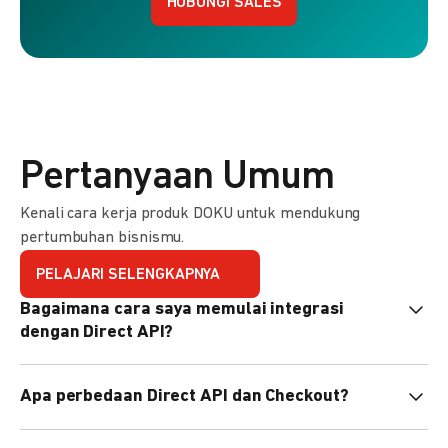
HUBUNGI SALES
Pertanyaan Umum
Kenali cara kerja produk DOKU untuk mendukung
pertumbuhan bisnismu.
PELAJARI SELENGKAPNYA
Bagaimana cara saya memulai integrasi
dengan Direct API?
Kami menyediakan Code Library dalam berbagai bahasa
Apa perbedaan Direct API dan Checkout?
pemrograman untuk membantu integrasi Anda. Pelajari
selengkapnya
di sini
.
Direct API memberi kontrol penuh atas halaman