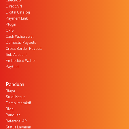
Checkout
Direct API
Digital Catalog
Payment Link
Plugin
QRIS
Cash Withdrawal
Domestic Payouts
Cross Border Payouts
Sub Account
Embedded Wallet
PayChat
Panduan
Biaya
Studi Kasus
Demo Interaktif
Blog
Panduan
Referensi API
Status Layanan