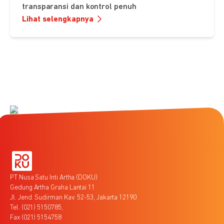
transparansi dan kontrol penuh
Lihat selengkapnya
PT Nusa Satu Inti Artha (DOKU)
Gedung Artha Graha Lantai 11
Jl. Jend. Sudirman Kav. 52-53, Jakarta 12190
Tel. (021) 5150785,
Fax (021) 5154758