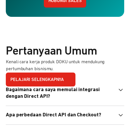
HUBUNGI SALES
Pertanyaan Umum
Kenali cara kerja produk DOKU untuk mendukung
pertumbuhan bisnismu.
PELAJARI SELENGKAPNYA
Bagaimana cara saya memulai integrasi
dengan Direct API?
Kami menyediakan Code Library dalam berbagai bahasa
Apa perbedaan Direct API dan Checkout?
pemrograman untuk membantu integrasi Anda. Pelajari
selengkapnya
di sini
.
Direct API memberi kontrol penuh atas halaman