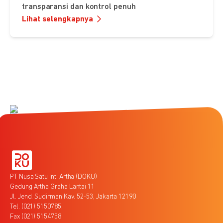
transparansi dan kontrol penuh
Lihat selengkapnya
PT Nusa Satu Inti Artha (DOKU)
Gedung Artha Graha Lantai 11
Jl. Jend. Sudirman Kav. 52-53, Jakarta 12190
Tel. (021) 5150785,
Fax (021) 5154758