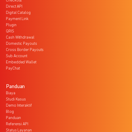
Checkout
Direct API
Digital Catalog
Payment Link
Plugin
QRIS
Cash Withdrawal
Domestic Payouts
Cross Border Payouts
Sub Account
Embedded Wallet
PayChat
Panduan
Biaya
Studi Kasus
Demo Interaktif
Blog
Panduan
Referensi API
Status Layanan