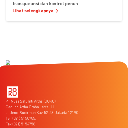
transparansi dan kontrol penuh
Lihat selengkapnya
PT Nusa Satu Inti Artha (DOKU)
Gedung Artha Graha Lantai 11
Jl. Jend. Sudirman Kav. 52-53, Jakarta 12190
Tel. (021) 5150785,
Fax (021) 5154758