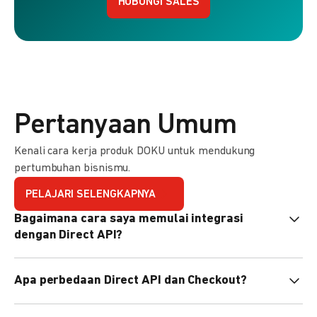
HUBUNGI SALES
Pertanyaan Umum
Kenali cara kerja produk DOKU untuk mendukung
pertumbuhan bisnismu.
PELAJARI SELENGKAPNYA
Bagaimana cara saya memulai integrasi
dengan Direct API?
Kami menyediakan Code Library dalam berbagai bahasa
Apa perbedaan Direct API dan Checkout?
pemrograman untuk membantu integrasi Anda. Pelajari
selengkapnya
di sini
.
Direct API memberi kontrol penuh atas halaman