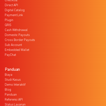
Checkout
Direct API
Digital Catalog
Payment Link
Plugin
QRIS
Cash Withdrawal
Domestic Payouts
Cross Border Payouts
Sub Account
Embedded Wallet
PayChat
Panduan
Biaya
Studi Kasus
Demo Interaktif
Blog
Panduan
Referensi API
Status Layanan