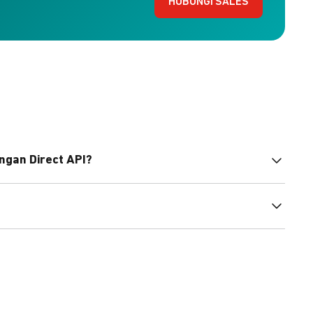
HUBUNGI SALES
ngan Direct API?
bahasa pemrograman untuk membantu integrasi Anda.
pembayaran, sedangkan Checkout menawarkan integrasi