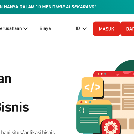
AN
HANYA DALAM 10 MENIT!
MULAI SEKARANG!
erusahaan
Biaya
ID (Bahasa Indonesia)
MASUK
DA
an
isnis
gi situs/aplikasi bisnis