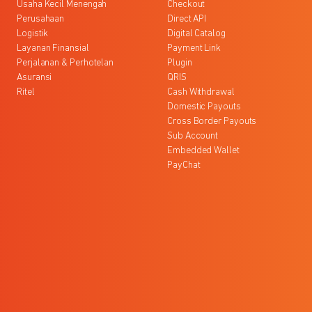
Usaha Kecil Menengah
Checkout
Perusahaan
Direct API
Logistik
Digital Catalog
Layanan Finansial
Payment Link
Perjalanan & Perhotelan
Plugin
Asuransi
QRIS
Ritel
Cash Withdrawal
Domestic Payouts
Cross Border Payouts
Sub Account
Embedded Wallet
PayChat
l