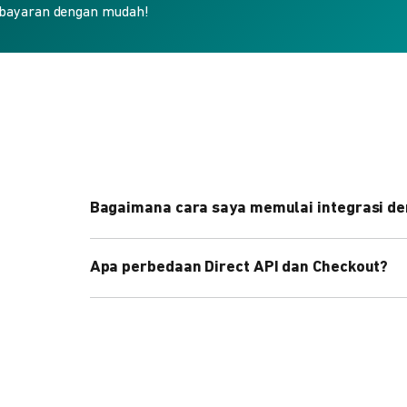
bayaran dengan mudah!
Bagaimana cara saya memulai integrasi de
Kami menyediakan Code Library dalam berbagai 
Apa perbedaan Direct API dan Checkout?
Pelajari selengkapnya
di sini
.
Direct API memberi kontrol penuh atas halaman 
cepat dengan halaman siap pakai dari DOKU.