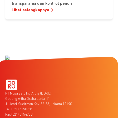
transparansi dan kontrol penuh
Lihat selengkapnya
PT Nusa Satu Inti Artha (DOKU)
Gedung Artha Graha Lantai 11
Jl. Jend. Sudirman Kav. 52-53, Jakarta 12190
Tel. (021) 5150785,
Fax (021) 5154758