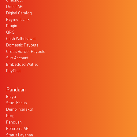
Checkout
Direct API
Digital Catalog
Payment Link
Plugin
QRIS
Cash Withdrawal
Domestic Payouts
Cross Border Payouts
Sub Account
Embedded Wallet
PayChat
Panduan
Biaya
Studi Kasus
Demo Interaktif
Blog
Panduan
Referensi API
Status Layanan