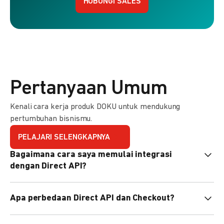
HUBUNGI SALES
Pertanyaan Umum
Kenali cara kerja produk DOKU untuk mendukung
pertumbuhan bisnismu.
PELAJARI SELENGKAPNYA
Bagaimana cara saya memulai integrasi
dengan Direct API?
Kami menyediakan Code Library dalam berbagai bahasa
Apa perbedaan Direct API dan Checkout?
pemrograman untuk membantu integrasi Anda. Pelajari
selengkapnya
di sini
.
Direct API memberi kontrol penuh atas halaman