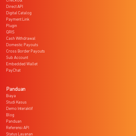
Checkout
Direct API
Digital Catalog
Payment Link
Plugin
QRIS
Cash Withdrawal
Domestic Payouts
Cross Border Payouts
Sub Account
Embedded Wallet
PayChat
Panduan
Biaya
Studi Kasus
Demo Interaktif
Blog
Panduan
Referensi API
Status Layanan