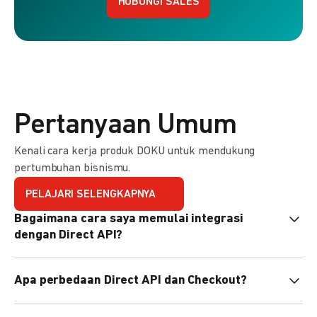
HUBUNGI SALES
Pertanyaan Umum
Kenali cara kerja produk DOKU untuk mendukung
pertumbuhan bisnismu.
PELAJARI SELENGKAPNYA
Bagaimana cara saya memulai integrasi
dengan Direct API?
Kami menyediakan Code Library dalam berbagai bahasa
Apa perbedaan Direct API dan Checkout?
pemrograman untuk membantu integrasi Anda. Pelajari
selengkapnya
di sini
.
Direct API memberi kontrol penuh atas halaman