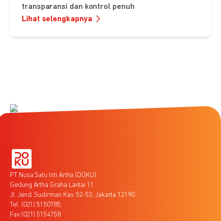
transparansi dan kontrol penuh
Lihat selengkapnya
PT Nusa Satu Inti Artha (DOKU)
Gedung Artha Graha Lantai 11
Jl. Jend. Sudirman Kav. 52-53, Jakarta 12190
Tel. (021) 5150785,
Fax (021) 5154758