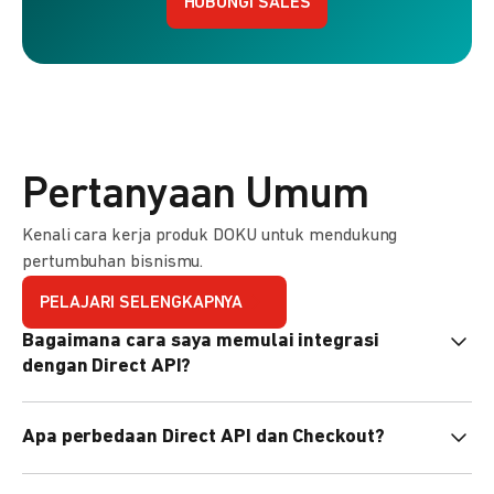
HUBUNGI SALES
Pertanyaan Umum
Kenali cara kerja produk DOKU untuk mendukung
pertumbuhan bisnismu.
PELAJARI SELENGKAPNYA
Bagaimana cara saya memulai integrasi
dengan Direct API?
Kami menyediakan Code Library dalam berbagai bahasa
Apa perbedaan Direct API dan Checkout?
pemrograman untuk membantu integrasi Anda. Pelajari
selengkapnya
di sini
.
Direct API memberi kontrol penuh atas halaman