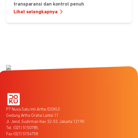
transparansi dan kontrol penuh
Lihat selengkapnya
PT Nusa Satu Inti Artha (DOKU)
Gedung Artha Graha Lantai 11
Jl. Jend. Sudirman Kav. 52-53, Jakarta 12190
Tel. (021) 5150785,
Fax (021) 5154758