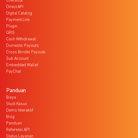
Checkout
Direct API
Digital Catalog
Payment Link
Plugin
QRIS
Cash Withdrawal
Domestic Payouts
Cross Border Payouts
Sub Account
Embedded Wallet
PayChat
Panduan
Biaya
Studi Kasus
Demo Interaktif
Blog
Panduan
Referensi API
Status Layanan